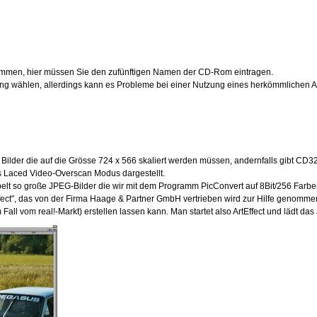
men, hier müssen Sie den zufünftigen Namen der CD-Rom eintragen.
ng wählen, allerdings kann es Probleme bei einer Nutzung eines herkömmlichen A
Bilder die auf die Grösse 724 x 566 skaliert werden müssen, andernfalls gibt CD
s Laced Video-Overscan Modus dargestellt.
lt so große JPEG-Bilder die wir mit dem Programm PicConvert auf 8Bit/256 Farbe
fect", das von der Firma Haage & Partner GmbH vertrieben wird zur Hilfe genomme
Fall vom real!-Markt) erstellen lassen kann. Man startet also ArtEffect und lädt das