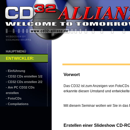
HAUPTMENÜ
ENTWICKLER
:
- Einführung
Vorwort
- CD32 CDs erstellen 1/2
- CD32 CDs erstellen 2/2
Das CD32 ist zum Anzeigen von FotoCDs d
- Am PC CD32 CDs
erkannte diesen Umstand und entwickelt
erstellen
- FotoCDs
- Compilations
Mit diesem Seminar wollen wir Sie in da
Erstellen einer Slideshow CD-