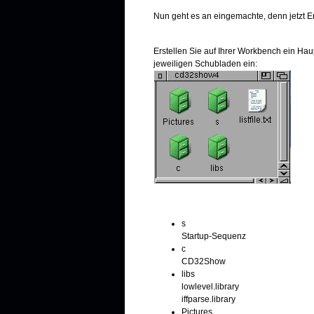
Nun geht es an eingemachte, denn jetzt Ers
Erstellen Sie auf Ihrer Workbench ein Ha
jeweiligen Schubladen ein:
s
Startup-Sequenz
c
CD32Show
libs
lowlevel.library
iffparse.library
Pictures