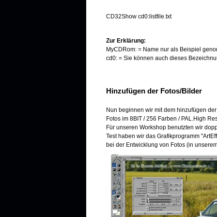
CD32Show cd0:listfile.txt
Zur Erklärung:
MyCDRom: = Name nur als Beispiel genom
cd0: = Sie können auch dieses Bezeichnu
Hinzufügen der Fotos/Bilder
Nun beginnen wir mit dem hinzufügen der 
Fotos im 8BIT / 256 Farben / PAL.High Re
Für unseren Workshop benutzten wir doppe
Test haben wir das Grafikprogramm "ArtEf
bei der Entwicklung von Fotos (in unserem 