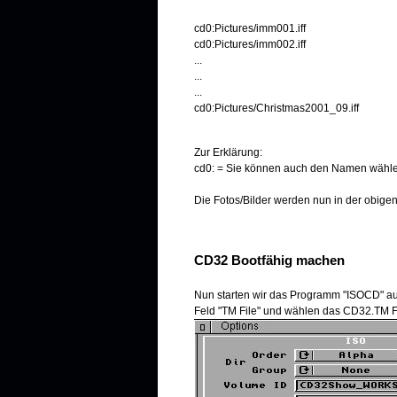
cd0:Pictures/imm001.iff
cd0:Pictures/imm002.iff
...
...
...
cd0:Pictures/Christmas2001_09.iff
Zur Erklärung:
cd0: = Sie können auch den Namen wählen
Die Fotos/Bilder werden nun in der obige
CD32 Bootfähig machen
Nun starten wir das Programm "ISOCD" aus
Feld "TM File" und wählen das CD32.TM Fi