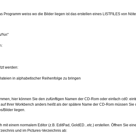
s Programm weiss wo die Bilder liegen ist das erstellen eines LISTFILES von Nöte
es/%n"
n:
tzt werden:
 die Dateien in alphabetischer Reihenfolge zu bringen
men, hier können Sie den zufünftigen Namen der CD-Rom oder einfach cd0: eint
e auf Ihrer Workbench anders heißt als der spätere Name der CD-Rom müssen Sie
s/Bilder liegen.
mit einem normalem Editor (z.B. EditPad, GoldED...etc.) erstellen. Öffnen Sie einen
rzeichnis und im Pictures-Verzeichnis ab: