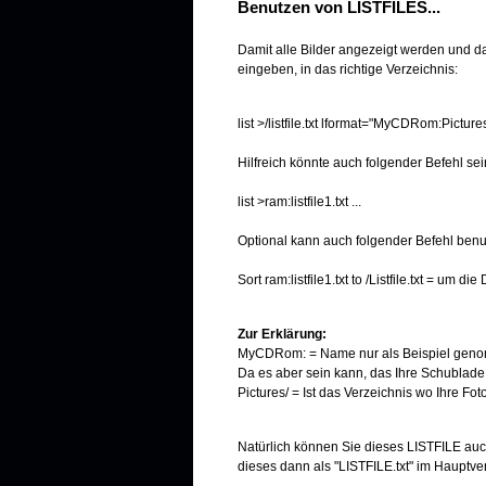
Benutzen von LISTFILES...
Damit alle Bilder angezeigt werden und da
eingeben, in das richtige Verzeichnis:
list >/listfile.txt lformat="MyCDRom:Pictur
Hilfreich könnte auch folgender Befehl sei
list >ram:listfile1.txt ...
Optional kann auch folgender Befehl benu
Sort ram:listfile1.txt to /Listfile.txt = um
Zur Erklärung:
MyCDRom: = Name nur als Beispiel genom
Da es aber sein kann, das Ihre Schublad
Pictures/ = Ist das Verzeichnis wo Ihre Foto
Natürlich können Sie dieses LISTFILE auch 
dieses dann als "LISTFILE.txt" im Hauptve