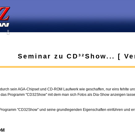
Seminar zu CD³²Show... [ Ver
urch sein AGA-Chipset und CD-ROM Laufwerk wie geschaffen, nur eins fehlte uns
e das Programm "CD32Show" mit dem man sich Fotos als Dia-Show anzeigen lasse
s Programm "CD32Show" und seine grundlegenden Eigenschaften einführen und erst
ROM