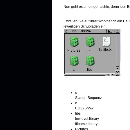
Nun geht es an eingemachte, denn jetzt Ers
Erstellen Sie auf Ihrer Workbench ein Ha
jeweiligen Schubladen ein:
s
Startup-Sequenz
c
CD32Show
libs
lowlevel.library
iffparse.library
Pictures