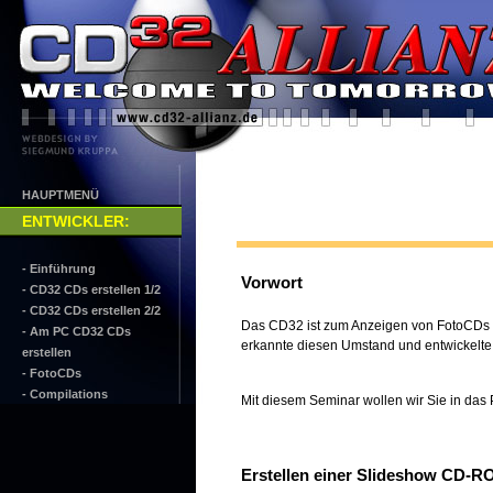
HAUPTMENÜ
ENTWICKLER
:
- Einführung
Vorwort
- CD32 CDs erstellen 1/2
- CD32 CDs erstellen 2/2
Das CD32 ist zum Anzeigen von FotoCDs d
- Am PC CD32 CDs
erkannte diesen Umstand und entwickelt
erstellen
- FotoCDs
- Compilations
Mit diesem Seminar wollen wir Sie in da
Erstellen einer Slideshow CD-