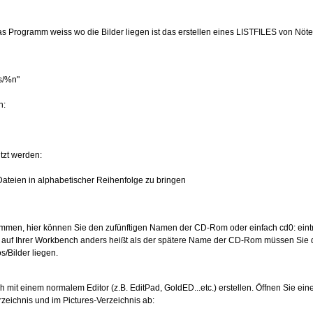
s Programm weiss wo die Bilder liegen ist das erstellen eines LISTFILES von Nöte
es/%n"
n:
tzt werden:
 die Dateien in alphabetischer Reihenfolge zu bringen
men, hier können Sie den zufünftigen Namen der CD-Rom oder einfach cd0: eint
e auf Ihrer Workbench anders heißt als der spätere Name der CD-Rom müssen Sie
s/Bilder liegen.
mit einem normalem Editor (z.B. EditPad, GoldED...etc.) erstellen. Öffnen Sie einen
rzeichnis und im Pictures-Verzeichnis ab: