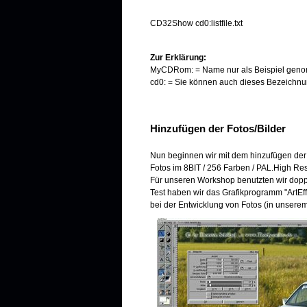
CD32Show cd0:listfile.txt
Zur Erklärung:
MyCDRom: = Name nur als Beispiel genom
cd0: = Sie können auch dieses Bezeichnu
Hinzufügen der Fotos/Bilder
Nun beginnen wir mit dem hinzufügen der 
Fotos im 8BIT / 256 Farben / PAL.High Re
Für unseren Workshop benutzten wir doppe
Test haben wir das Grafikprogramm "ArtEf
bei der Entwicklung von Fotos (in unserem 