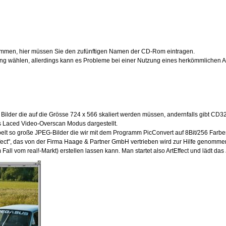
men, hier müssen Sie den zufünftigen Namen der CD-Rom eintragen.
ng wählen, allerdings kann es Probleme bei einer Nutzung eines herkömmlichen A
Bilder die auf die Grösse 724 x 566 skaliert werden müssen, andernfalls gibt CD
s Laced Video-Overscan Modus dargestellt.
lt so große JPEG-Bilder die wir mit dem Programm PicConvert auf 8Bit/256 Farbe
fect", das von der Firma Haage & Partner GmbH vertrieben wird zur Hilfe genomme
Fall vom real!-Markt) erstellen lassen kann. Man startet also ArtEffect und lädt das