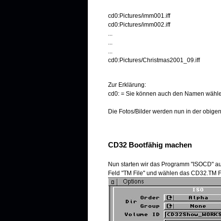
cd0:Pictures/imm001.iff
cd0:Pictures/imm002.iff
...
...
...
cd0:Pictures/Christmas2001_09.iff
Zur Erklärung:
cd0: = Sie können auch den Namen wählen
Die Fotos/Bilder werden nun in der obige
CD32 Bootfähig machen
Nun starten wir das Programm "ISOCD" aus
Feld "TM File" und wählen das CD32.TM Fi