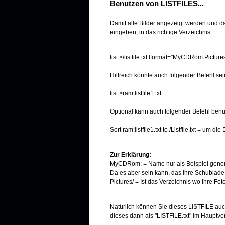
Benutzen von LISTFILES...
Damit alle Bilder angezeigt werden und da
eingeben, in das richtige Verzeichnis:
list >/listfile.txt lformat="MyCDRom:Pictur
Hilfreich könnte auch folgender Befehl sei
list >ram:listfile1.txt ...
Optional kann auch folgender Befehl benu
Sort ram:listfile1.txt to /Listfile.txt = um
Zur Erklärung:
MyCDRom: = Name nur als Beispiel genom
Da es aber sein kann, das Ihre Schublad
Pictures/ = Ist das Verzeichnis wo Ihre Foto
Natürlich können Sie dieses LISTFILE auch 
dieses dann als "LISTFILE.txt" im Hauptve