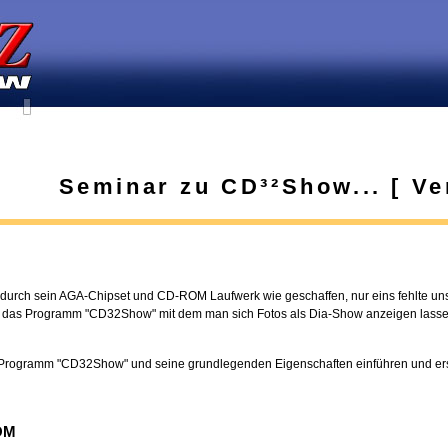
Seminar zu CD³²Show... [ Ver
urch sein AGA-Chipset und CD-ROM Laufwerk wie geschaffen, nur eins fehlte uns
e das Programm "CD32Show" mit dem man sich Fotos als Dia-Show anzeigen lasse
s Programm "CD32Show" und seine grundlegenden Eigenschaften einführen und erst
ROM